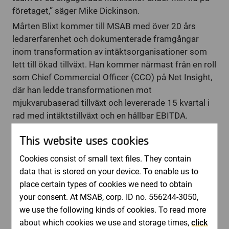
företaget,” säger Mike Dickinson.
Mårten Blixt kommer till MSAB med över 20 års
ledarerfarenhet och dokumenterade framgångar
inom transformation av intäktsorganisationer som
lett till ökad tillväxt. Han kommer närmast från en roll
som Chief Commercial Officer (CCO) på Net Insight,
där han ledde transformationen mot
mjukvarubaserad tillväxt och levererade 15 kvartal i
rad med intäktstillväxt och en hållbar EBITDA.
”Jag är otroligt glad över att bli en del av MSAB-
This website uses cookies
teamet. Det som lockar mig mest är företagets
uppdrag – att med teknik bidra till att lösa verkliga
Cookies consist of small text files. They contain
brott och skydda samhället. Det är något jag
data that is stored on your device. To enable us to
respekterar djupt och känner mig starkt motiverad
place certain types of cookies we need to obtain
av. I kombination med starka produkter, ett
your consent. At MSAB, corp. ID no. 556244-3050,
talangfullt team och en solid grund för framtida
we use the following kinds of cookies. To read more
tillväxt känns MSAB som en plats där syfte och
about which cookies we use and storage times,
click