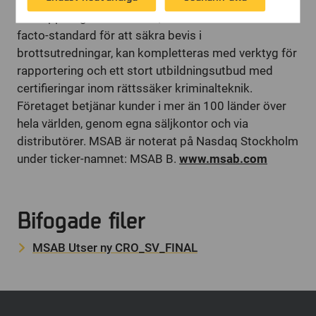
myndigheter, så som; polis, försvar och tull, att utföra
offers or provide recommendations based on
sina uppdrag. Produkterna, som har blivit en de
what you have purchased in the past.
facto-standard för att säkra bevis i
brottsutredningar, kan kompletteras med verktyg för
rapportering och ett stort utbildningsutbud med
certifieringar inom rättssäker kriminalteknik.
Företaget betjänar kunder i mer än 100 länder över
hela världen, genom egna säljkontor och via
distributörer. MSAB är noterat på Nasdaq Stockholm
under ticker-namnet: MSAB B.
www.msab.com
Bifogade filer
MSAB Utser ny CRO_SV_FINAL