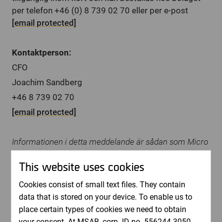
per telefon +46 (0) 8 739 02 70 eller per e-post
[email protected]
Kontaktperson:
CFO
Joachim Sandberg
+46 8 739 02 70
[email protected]
Informationen i detta meddelande är sådan som Micro
Systemation AB är skyldig att offentliggöra enligt lagen
This website uses cookies
om värdepappersmarknaden. Informationen lämnades
för offentliggörande den 16 april 201
4
klockan 0
8
:00
Cookies consist of small text files. They contain
CEST.
data that is stored on your device. To enable us to
place certain types of cookies we need to obtain
Kort om Micro Systemation
your consent. At MSAB, corp. ID no. 556244-3050,